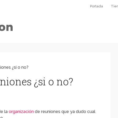
Portada
Tie
iones ¿si o no?
niones ¿si o no?
de la
organización
de reuniones que ya dudo cual
to…