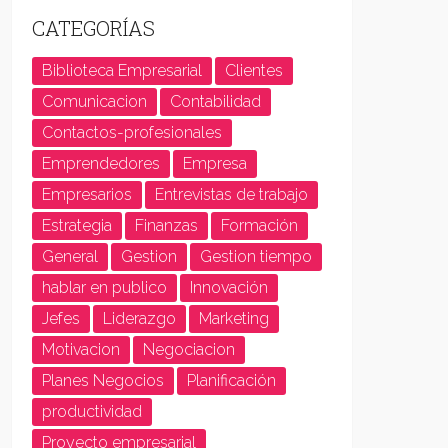
CATEGORÍAS
Biblioteca Empresarial
Clientes
Comunicacion
Contabilidad
Contactos-profesionales
Emprendedores
Empresa
Empresarios
Entrevistas de trabajo
Estrategia
Finanzas
Formación
General
Gestion
Gestion tiempo
hablar en publico
Innovación
Jefes
Liderazgo
Marketing
Motivacion
Negociacion
Planes Negocios
Planificación
productividad
Proyecto empresarial