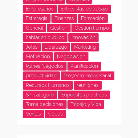
Empresarios
Entrevistas de trabajo
Estrategia
Finanzas
Formación
General
Gestion
Gestion tiempo
hablar en publico
Innovación
Jefes
Liderazgo
Marketing
Motivacion
Negociacion
Planes Negocios
Planificación
productividad
Proyecto empresarial
Recursos Humanos
reuniones
Sin categoría
Supuestos practicos
Toma decisiones
Trabajo y Vida
Ventas
videos