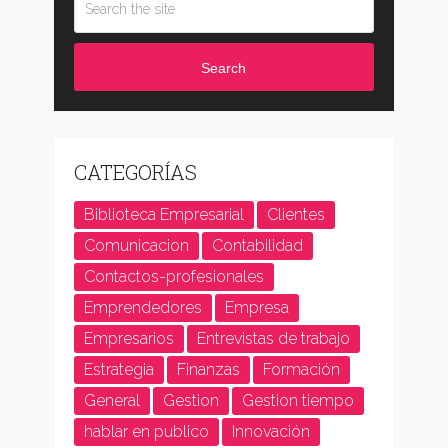
Search
CATEGORÍAS
Biblioteca Empresarial
Clientes
Comunicacion
Contabilidad
Contactos-profesionales
Emprendedores
Empresa
Empresarios
Entrevistas de trabajo
Estrategia
Finanzas
Formación
General
Gestion
Gestion tiempo
hablar en publico
Innovación