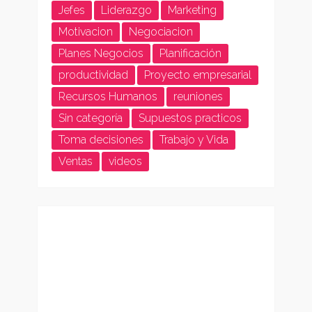
Jefes
Liderazgo
Marketing
Motivacion
Negociacion
Planes Negocios
Planificación
productividad
Proyecto empresarial
Recursos Humanos
reuniones
Sin categoría
Supuestos practicos
Toma decisiones
Trabajo y Vida
Ventas
videos