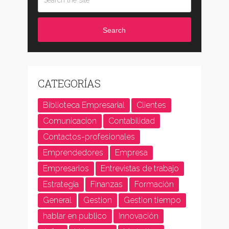
Search
CATEGORÍAS
Biblioteca Empresarial
Clientes
Comunicacion
Contabilidad
Contactos-profesionales
Emprendedores
Empresa
Empresarios
Entrevistas de trabajo
Estrategia
Finanzas
Formación
General
Gestion
Gestion tiempo
hablar en publico
Innovación