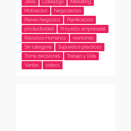
Jefes
Liderazgo
Marketing
Motivacion
Negociacion
Planes Negocios
Planificación
productividad
Proyecto empresarial
Recursos Humanos
reuniones
Sin categoría
Supuestos practicos
Toma decisiones
Trabajo y Vida
Ventas
videos