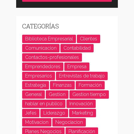
CATEGORÍAS
Biblioteca Empresarial
Clientes
Comunicacion
Contabilidad
Contactos-profesionales
Emprendedores
Empresa
Empresarios
Entrevistas de trabajo
Estrategia
Finanzas
Formación
General
Gestion
Gestion tiempo
hablar en publico
Innovación
Jefes
Liderazgo
Marketing
Motivacion
Negociacion
Planes Negocios
Planificación