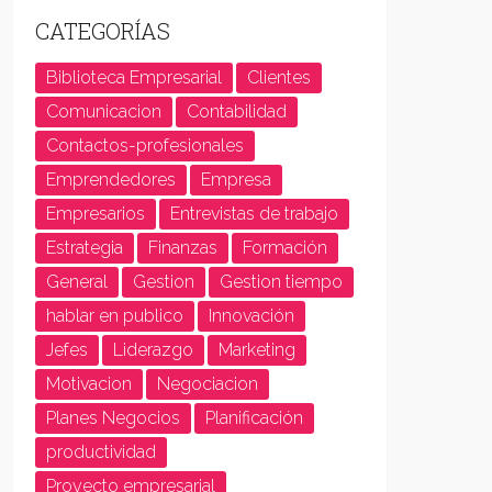
CATEGORÍAS
Biblioteca Empresarial
Clientes
Comunicacion
Contabilidad
Contactos-profesionales
Emprendedores
Empresa
Empresarios
Entrevistas de trabajo
Estrategia
Finanzas
Formación
General
Gestion
Gestion tiempo
hablar en publico
Innovación
Jefes
Liderazgo
Marketing
Motivacion
Negociacion
Planes Negocios
Planificación
productividad
Proyecto empresarial