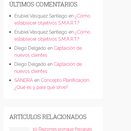
ÚLTIMOS COMENTARIOS
Erubiel Vásquez Santiago
en
¿Cómo
establecer objetivos S.M.A.R.T.?
Erubiel Vásquez Santiago
en
¿Cómo
establecer objetivos S.M.A.R.T.?
Diego Delgado
en
Captación de
nuevos clientes
Diego Delgado
en
Captación de
nuevos clientes
SANDRA
en
Concepto Planificación,
¿Qué es y para qué sirve?
ARTÍCULOS RELACIONADOS
10 Razones porque fracasas