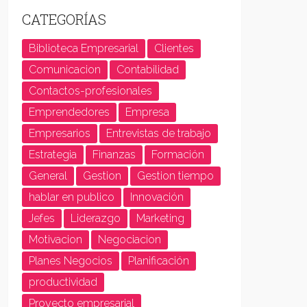
CATEGORÍAS
Biblioteca Empresarial
Clientes
Comunicacion
Contabilidad
Contactos-profesionales
Emprendedores
Empresa
Empresarios
Entrevistas de trabajo
Estrategia
Finanzas
Formación
General
Gestion
Gestion tiempo
hablar en publico
Innovación
Jefes
Liderazgo
Marketing
Motivacion
Negociacion
Planes Negocios
Planificación
productividad
Proyecto empresarial