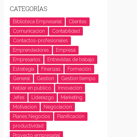
CATEGORÍAS
Biblioteca Empresarial
Clientes
Comunicacion
Contabilidad
Contactos-profesionales
Emprendedores
Empresa
Empresarios
Entrevistas de trabajo
Estrategia
Finanzas
Formación
General
Gestion
Gestion tiempo
hablar en publico
Innovación
Jefes
Liderazgo
Marketing
Motivacion
Negociacion
Planes Negocios
Planificación
productividad
Proyecto empresarial