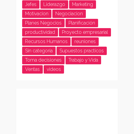
Jefes
Liderazgo
Marketing
Motivacion
Negociacion
Planes Negocios
Planificación
productividad
Proyecto empresarial
Recursos Humanos
reuniones
Sin categoría
Supuestos practicos
Toma decisiones
Trabajo y Vida
Ventas
videos