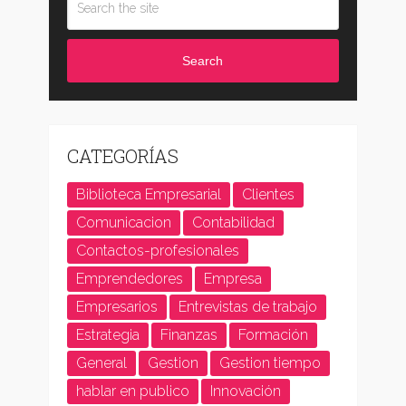
Search
CATEGORÍAS
Biblioteca Empresarial
Clientes
Comunicacion
Contabilidad
Contactos-profesionales
Emprendedores
Empresa
Empresarios
Entrevistas de trabajo
Estrategia
Finanzas
Formación
General
Gestion
Gestion tiempo
hablar en publico
Innovación