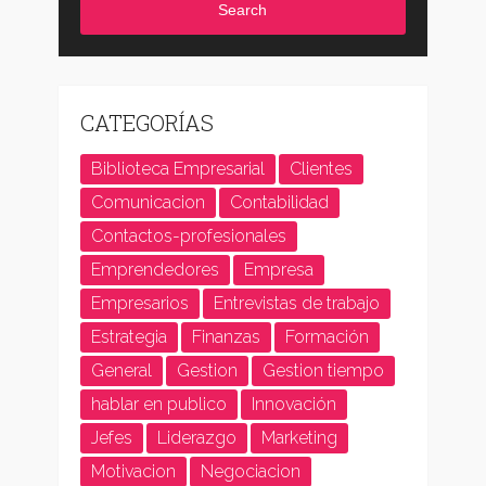
Search
CATEGORÍAS
Biblioteca Empresarial
Clientes
Comunicacion
Contabilidad
Contactos-profesionales
Emprendedores
Empresa
Empresarios
Entrevistas de trabajo
Estrategia
Finanzas
Formación
General
Gestion
Gestion tiempo
hablar en publico
Innovación
Jefes
Liderazgo
Marketing
Motivacion
Negociacion