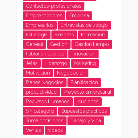
Contactos-profesionales
Emprendedores
Empresa
Empresarios
Entrevistas de trabajo
Estrategia
Finanzas
Formación
General
Gestion
Gestion tiempo
hablar en publico
Innovación
Jefes
Liderazgo
Marketing
Motivacion
Negociacion
Planes Negocios
Planificación
productividad
Proyecto empresarial
Recursos Humanos
reuniones
Sin categoría
Supuestos practicos
Toma decisiones
Trabajo y Vida
Ventas
videos