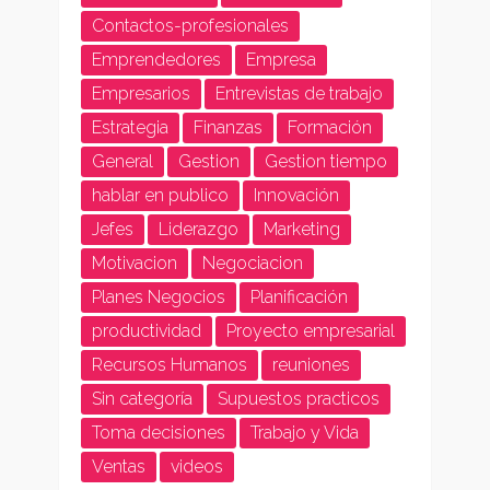
Contactos-profesionales
Emprendedores
Empresa
Empresarios
Entrevistas de trabajo
Estrategia
Finanzas
Formación
General
Gestion
Gestion tiempo
hablar en publico
Innovación
Jefes
Liderazgo
Marketing
Motivacion
Negociacion
Planes Negocios
Planificación
productividad
Proyecto empresarial
Recursos Humanos
reuniones
Sin categoría
Supuestos practicos
Toma decisiones
Trabajo y Vida
Ventas
videos