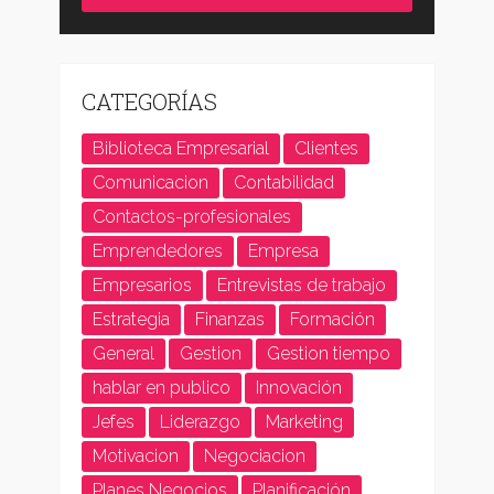
CATEGORÍAS
Biblioteca Empresarial
Clientes
Comunicacion
Contabilidad
Contactos-profesionales
Emprendedores
Empresa
Empresarios
Entrevistas de trabajo
Estrategia
Finanzas
Formación
General
Gestion
Gestion tiempo
hablar en publico
Innovación
Jefes
Liderazgo
Marketing
Motivacion
Negociacion
Planes Negocios
Planificación