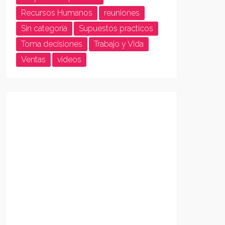
Recursos Humanos
reuniones
Sin categoría
Supuestos practicos
Toma decisiones
Trabajo y Vida
Ventas
videos