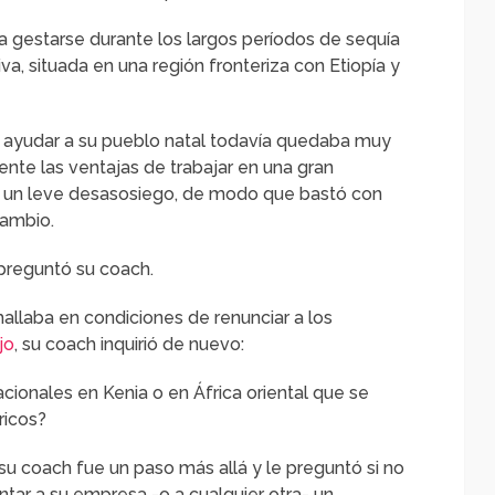
 gestarse durante los largos períodos de sequía
iva, situada en una región fronteriza con Etiopía y
 ayudar a su pueblo natal todavía quedaba muy
nte las ventajas de trabajar en una gran
 un leve desasosiego, de modo que bastó con
cambio.
 preguntó su coach.
allaba en condiciones de renunciar a los
jo
, su coach inquirió de nuevo:
cionales en Kenia o en África oriental que se
ricos?
 su coach fue un paso más allá y le preguntó si no
ntar a su empresa -o a cualquier otra- un