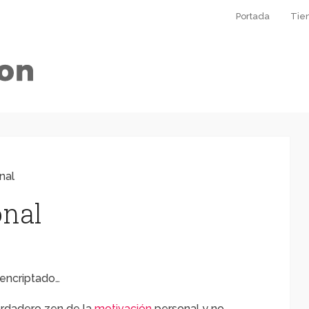
Portada
Tie
nal
onal
encriptado…
erdadero zen de la
motivación
personal y no