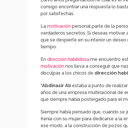
consigo encontrar una respuesta lo bast
por satisfechas.
La
motivación
personal parte de la person
verdaderos secretos. Si deseas motivar a
que se despierte en su interior un deseo 
tiempo.
En
dirección habilidosa
me encuentro est
motivación
nos lleva a conseguir que nazc
disculpas a los chicos de
dirección habi
“
Abdinasir Ali
estaba a punto de realiza
años de una empresa multinacional de e
que siempre había postergado para el mo
Siempre había pensado que, cuando se jub
Kenia con su mujer para dedicarse a la en
ese modo, a la construcción de pozos que