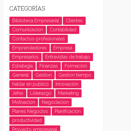
CATEGORÍAS
Biblioteca Empresarial
Clientes
Comunicacion
Contabilidad
Contactos-profesionales
Emprendedores
Empresa
Empresarios
Entrevistas de trabajo
Estrategia
Finanzas
Formación
General
Gestion
Gestion tiempo
hablar en publico
Innovación
Jefes
Liderazgo
Marketing
Motivacion
Negociacion
Planes Negocios
Planificación
productividad
Proyecto empresarial