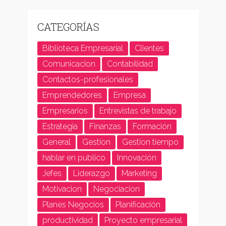
CATEGORÍAS
Biblioteca Empresarial
Clientes
Comunicacion
Contabilidad
Contactos-profesionales
Emprendedores
Empresa
Empresarios
Entrevistas de trabajo
Estrategia
Finanzas
Formación
General
Gestion
Gestion tiempo
hablar en publico
Innovación
Jefes
Liderazgo
Marketing
Motivacion
Negociacion
Planes Negocios
Planificación
productividad
Proyecto empresarial