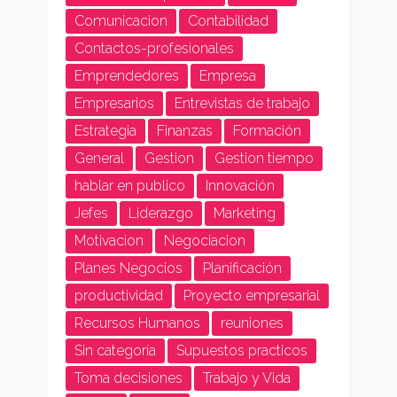
Comunicacion
Contabilidad
Contactos-profesionales
Emprendedores
Empresa
Empresarios
Entrevistas de trabajo
Estrategia
Finanzas
Formación
General
Gestion
Gestion tiempo
hablar en publico
Innovación
Jefes
Liderazgo
Marketing
Motivacion
Negociacion
Planes Negocios
Planificación
productividad
Proyecto empresarial
Recursos Humanos
reuniones
Sin categoría
Supuestos practicos
Toma decisiones
Trabajo y Vida