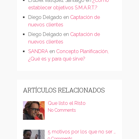
Erubiel Vásquez Santiago
en
¿Cómo
establecer objetivos S.M.A.R.T.?
Diego Delgado
en
Captación de
nuevos clientes
Diego Delgado
en
Captación de
nuevos clientes
SANDRA
en
Concepto Planificación,
¿Qué es y para qué sirve?
ARTÍCULOS RELACIONADOS
Que listo el Risto
No Comments
5 motivos por los que no ser …
9 Comments