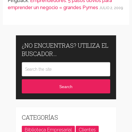
Pingback:
Emprendedores: 5 pasos obvios para
emprender un negocio « grandes Pymes
JULIO 2, 2009
¿NO ENCUENTRAS? UTILIZA EL
BUSCADOR…
Search
CATEGORÍAS
Biblioteca Empresarial
Clientes