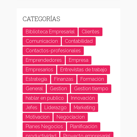
CATEGORÍAS
Biblioteca Empresarial
Clientes
Comunicacion
Contabilidad
Contactos-profesionales
Emprendedores
Empresa
Empresarios
Entrevistas de trabajo
Estrategia
Finanzas
Formación
General
Gestion
Gestion tiempo
hablar en publico
Innovación
Jefes
Liderazgo
Marketing
Motivacion
Negociacion
Planes Negocios
Planificación
productividad
Proyecto empresarial