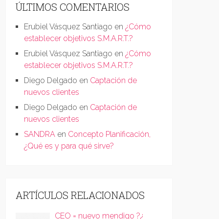
ÚLTIMOS COMENTARIOS
Erubiel Vásquez Santiago
en
¿Cómo
establecer objetivos S.M.A.R.T.?
Erubiel Vásquez Santiago
en
¿Cómo
establecer objetivos S.M.A.R.T.?
Diego Delgado
en
Captación de
nuevos clientes
Diego Delgado
en
Captación de
nuevos clientes
SANDRA
en
Concepto Planificación,
¿Qué es y para qué sirve?
ARTÍCULOS RELACIONADOS
CEO = nuevo mendigo ?¿