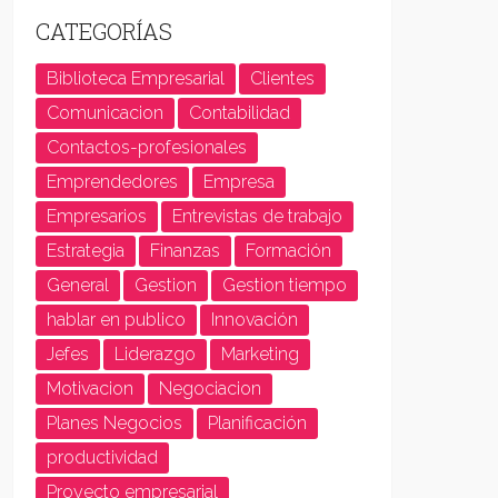
CATEGORÍAS
Biblioteca Empresarial
Clientes
Comunicacion
Contabilidad
Contactos-profesionales
Emprendedores
Empresa
Empresarios
Entrevistas de trabajo
Estrategia
Finanzas
Formación
General
Gestion
Gestion tiempo
hablar en publico
Innovación
Jefes
Liderazgo
Marketing
Motivacion
Negociacion
Planes Negocios
Planificación
productividad
Proyecto empresarial