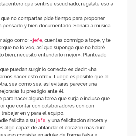
lacentero que sentirse escuchado, regálale eso a
 que no compartas pide tiempo para proponer
ien pensado y bien documentado. Sonará a música
r algo como: «
jefe
, cuentas conmigo a tope, y te
rque no lo veo, así que supongo que no habré
lo bien, necesito entenderlo mejor». Planteado
ue puedan surgir lo correcto es decir: «ha
amos hacer esto otro». Luego es posible que el
tra, sea como sea, así evitarás parecer una
jorarás tu prestigio ante él.
 para hacer alguna tarea que surja o incluso que
jor que contar con colaboradores con con
a trabajar en y para el equipo.
ie felicita a su
jefe
, y una felicitación sincera y
es algo capaz de ablandar el corazón más duro.
ues eso consiste en adular de forma falsa e