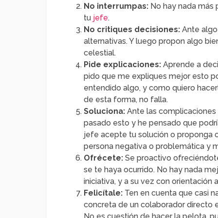
No interrumpas:
No hay nada más p
tu
jefe
.
No critiques decisiones:
Ante algo
alternativas. Y luego propon algo b
celestial.
Pide explicaciones:
Aprende a deci
pido que me expliques mejor esto po
entendido algo, y como quiero hacer
de esta forma, no falla.
Soluciona:
Ante las complicaciones q
pasado esto y he pensado que podrí
jefe acepte tu solución o proponga o
persona negativa o problemática y me
Ofrécete:
Se proactivo ofreciéndote
se te haya ocurrido. No hay nada me
iniciativa, y a su vez con orientación 
Felicítale:
Ten en cuenta que casi nad
concreta de un colaborador directo 
No es cuestión de hacer la pelota, p