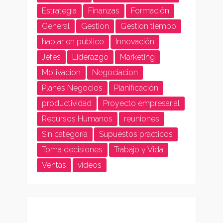
Estrategia
Finanzas
Formación
General
Gestion
Gestion tiempo
hablar en publico
Innovación
Jefes
Liderazgo
Marketing
Motivacion
Negociacion
Planes Negocios
Planificación
productividad
Proyecto empresarial
Recursos Humanos
reuniones
Sin categoría
Supuestos practicos
Toma decisiones
Trabajo y Vida
Ventas
videos