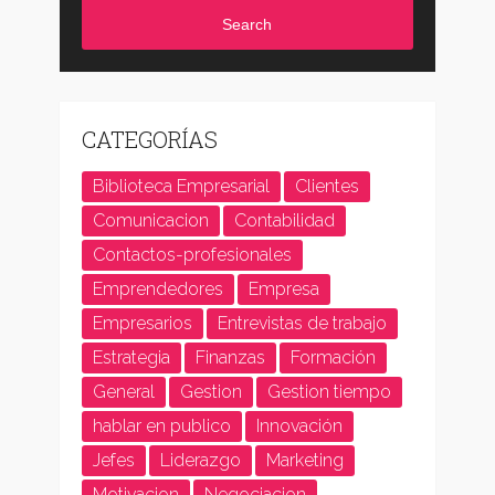
Search
CATEGORÍAS
Biblioteca Empresarial
Clientes
Comunicacion
Contabilidad
Contactos-profesionales
Emprendedores
Empresa
Empresarios
Entrevistas de trabajo
Estrategia
Finanzas
Formación
General
Gestion
Gestion tiempo
hablar en publico
Innovación
Jefes
Liderazgo
Marketing
Motivacion
Negociacion