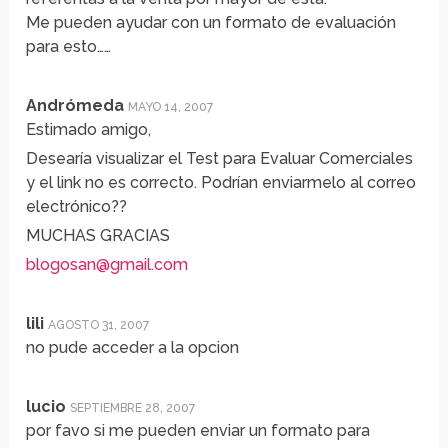
Me pueden ayudar con un formato de evaluación
para esto……
Andrómeda
MAYO 14, 2007
Estimado amigo,
Desearía visualizar el Test para Evaluar Comerciales
y el link no es correcto. Podrían enviarmelo al correo
electrónico??
MUCHAS GRACIAS
blogosan@gmail.com
lili
AGOSTO 31, 2007
no pude acceder a la opcion
lucio
SEPTIEMBRE 28, 2007
por favo si me pueden enviar un formato para