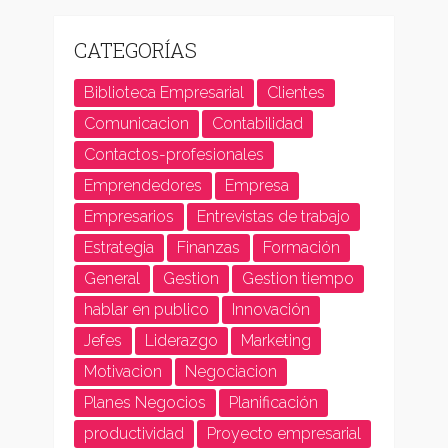
CATEGORÍAS
Biblioteca Empresarial
Clientes
Comunicacion
Contabilidad
Contactos-profesionales
Emprendedores
Empresa
Empresarios
Entrevistas de trabajo
Estrategia
Finanzas
Formación
General
Gestion
Gestion tiempo
hablar en publico
Innovación
Jefes
Liderazgo
Marketing
Motivacion
Negociacion
Planes Negocios
Planificación
productividad
Proyecto empresarial