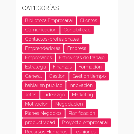
CATEGORÍAS
Biblioteca Empresarial
Clientes
Comunicacion
Contabilidad
Contactos-profesionales
Emprendedores
Empresa
Empresarios
Entrevistas de trabajo
Estrategia
Finanzas
Formación
General
Gestion
Gestion tiempo
hablar en publico
Innovación
Jefes
Liderazgo
Marketing
Motivacion
Negociacion
Planes Negocios
Planificación
productividad
Proyecto empresarial
Recursos Humanos
reuniones