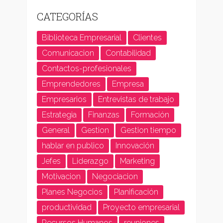
CATEGORÍAS
Biblioteca Empresarial
Clientes
Comunicacion
Contabilidad
Contactos-profesionales
Emprendedores
Empresa
Empresarios
Entrevistas de trabajo
Estrategia
Finanzas
Formación
General
Gestion
Gestion tiempo
hablar en publico
Innovación
Jefes
Liderazgo
Marketing
Motivacion
Negociacion
Planes Negocios
Planificación
productividad
Proyecto empresarial
Recursos Humanos
reuniones