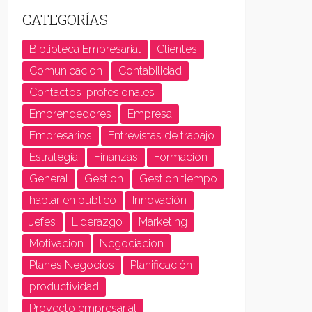
CATEGORÍAS
Biblioteca Empresarial
Clientes
Comunicacion
Contabilidad
Contactos-profesionales
Emprendedores
Empresa
Empresarios
Entrevistas de trabajo
Estrategia
Finanzas
Formación
General
Gestion
Gestion tiempo
hablar en publico
Innovación
Jefes
Liderazgo
Marketing
Motivacion
Negociacion
Planes Negocios
Planificación
productividad
Proyecto empresarial