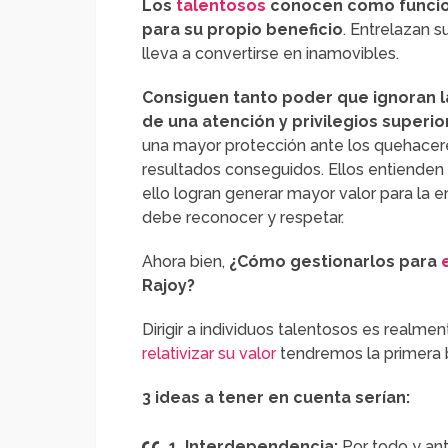
Los
talentosos
conocen como funcion
para su propio beneficio
. Entrelazan s
lleva a convertirse en inamovibles.
Consiguen tanto poder que ignoran la
de una atención y privilegios superio
una mayor protección ante los quehacer
resultados conseguidos. Ellos entienden
ello logran generar mayor valor para la 
debe reconocer y respetar.
Ahora bien,
¿Cómo gestionarlos para
Rajoy?
Dirigir a individuos talentosos es realme
relativizar su valor
tendremos la primera 
3 ideas a tener en cuenta serían:
1. Interdependencia:
Por todo y an